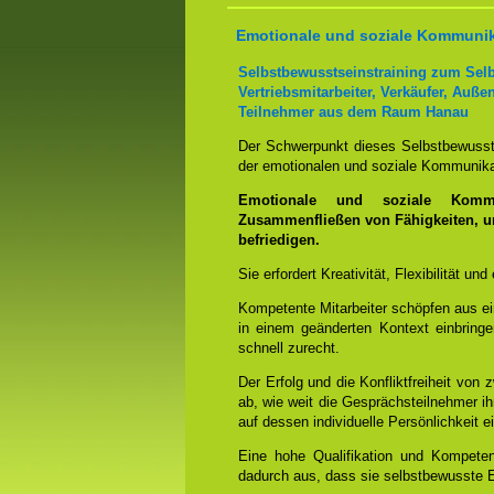
Emotionale und soziale Kommuni
Selbstbewusstseinstraining zum Selb
Vertriebsmitarbeiter, Verkäufer, Auße
Teilnehmer aus dem Raum Hanau
Der Schwerpunkt dieses Selbstbewusstsei
der emotionalen und soziale Kommunik
Emotionale und soziale Kommu
Zusammenfließen von Fähigkeiten, 
befriedigen.
Sie erfordert Kreativität, Flexibilität un
Kompetente Mitarbeiter schöpfen aus e
in einem geänderten Kontext einbring
schnell zurecht.
Der Erfolg und die Konfliktfreiheit von
ab, wie weit die Gesprächsteilnehmer 
auf dessen individuelle Persönlichkeit 
Eine hohe Qualifikation und Kompetenz
dadurch aus, dass sie selbstbewusste E