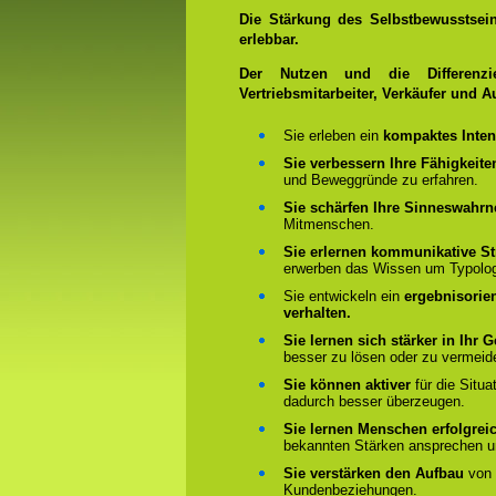
Die Stärkung des Selbstbewusstseins
erlebbar.
Der Nutzen und die Differenzie
Vertriebsmitarbeiter, Verkäufer und A
Sie erleben ein
kompaktes Inten
Sie verbessern Ihre Fähigkeite
und Beweggründe zu erfahren.
Sie schärfen Ihre Sinneswah
Mitmenschen.
Sie erlernen kommunikative St
erwerben das Wissen um Typolo
Sie entwickeln ein
ergebnisorie
verhalten.
Sie lernen sich stärker in Ihr
besser zu lösen oder zu vermeid
Sie können aktiver
für die Situ
dadurch besser überzeugen.
Sie lernen Menschen erfolgrei
bekannten Stärken ansprechen u
Sie verstärken den Aufbau
von i
Kundenbeziehungen.