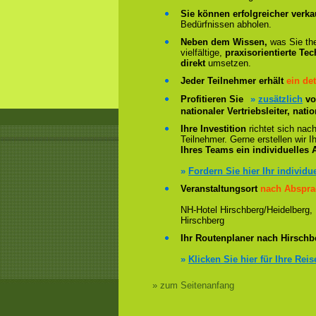
Sie können erfolgreicher verka
Bedürfnissen abholen.
Neben dem Wissen,
was Sie the
vielfältige,
praxisorientierte Tec
direkt
umsetzen.
Jeder Teilnehmer erhält
ein det
Profitieren Sie
»
zusätzlich
vo
nationaler Vertriebsleiter, na
Ihre Investition
richtet sich nac
Teilnehmer. Gerne erstellen wir
Ihres Teams ein individuelles 
»
Fordern Sie hier Ihr individu
Veranstaltungsort
nach Abspra
NH-Hotel Hirschberg/Heidelberg,
Hirschberg
Ihr Routenplaner nach Hirschb
»
Klicken Sie hier für Ihre Rei
» zum Seitenanfang