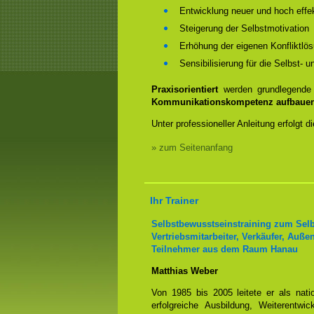
Entwicklung neuer und hoch effe
Steigerung der Selbstmotivation
Erhöhung der eigenen Konfliktl
Sensibilisierung für die Selbst
Praxisorientiert
werden grundlegende 
Kommunikationskompetenz aufbaue
Unter professioneller Anleitung erfolgt
» zum Seitenanfang
Ihr Trainer
Selbstbewusstseinstraining zum Selb
Vertriebsmitarbeiter, Verkäufer, Auße
Teilnehmer aus dem Raum Hanau
Matthias Weber
Von 1985 bis 2005 leitete er als nati
erfolgreiche Ausbildung, Weiterentw