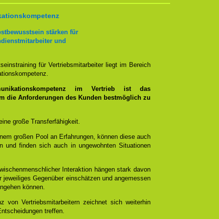
kationskompetenz
stbewusstsein stärken für
ndienstmitarbeiter und
nstraining für Vertriebsmitarbeiter liegt im Bereich
ationskompetenz.
nikationskompetenz im Vertrieb ist das
um die Anforderungen des Kunden bestmöglich zu
d eine große Transferfähigkeit.
inem großen Pool an Erfahrungen, können diese auch
en und finden sich auch in ungewohnten Situationen
 zwischenmenschlicher Interaktion hängen stark davon
ihr jeweiliges Gegenüber einschätzen und angemessen
eingehen können.
 von Vertriebsmitarbeitern zeichnet sich weiterhin
ntscheidungen treffen.