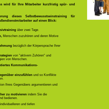
 wird für Ihre Mitarbeiter kurzfristig spür- und
rung dieses Selbstbewusstseinstraining für
ußendienstmitarbeiter auf einen Blick:
sivtraining
über zwei Tage.
n,
Menschen zuzuhören und deren Motive
rnehmung
bezüglich der Körpersprache Ihrer
rategien
von "aktivem Zuhören" und
gien von Menschen.
ntiertes Kommunikations-
 Gegenüber einzufühlen
und so Konflikte
en.
ation Ihres Gegenübers argumentieren und
cher zu motivieren
indem Sie die
nd bedienen.
ndividuelleren und tiefen