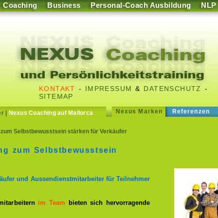
Coaching
Business
Personal-Coach Ausbildung
NLP
KONTAKT
-
IMPRESSUM
&
DATENSCHUTZ
-
SITEMAP
Nexus Marken
Referenzen
er
|
Nexus Coaching auf Mallorca
 zum Selbstbewusstsein stärken für Verkäufer
ing zum Selbstbewusstsein
rkäufer und Aussendienstmitarbeiter für Teilnehmer
mitarbeitern
im Team
bieten sich hervorragende