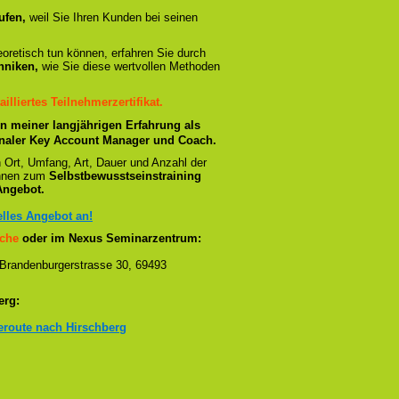
ufen,
weil Sie Ihren Kunden bei seinen
oretisch tun können, erfahren Sie durch
hniken,
wie Sie diese wertvollen Methoden
ailliertes Teilnehmerzertifikat.
n meiner langjährigen Erfahrung als
tionaler Key Account Manager und Coach.
h Ort, Umfang, Art, Dauer und Anzahl der
 Ihnen zum
Selbstbewusstseinstraining
Angebot.
elles Angebot an!
che
oder im Nexus Seminarzentrum:
 Brandenburgerstrasse 30, 69493
erg:
seroute nach Hirschberg