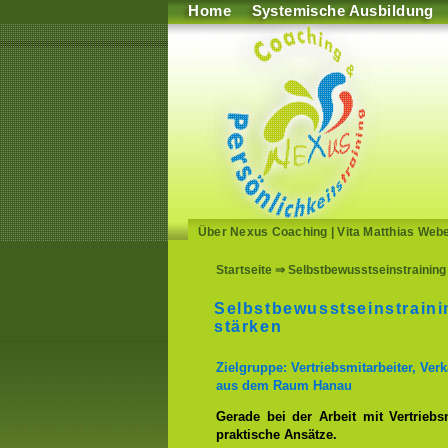
Home
Systemische Ausbildung
Über Nexus Coaching
|
Vita Matthias Web
Startseite
⇒ Selbstbewusstseinstraining
Selbstbewusstseinstrain
stärken
Zielgruppe: Vertriebsmitarbeiter, Ve
aus dem Raum Hanau
Gerade bei der Arbeit mit Vertriebs
praktische Ansätze.