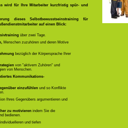
 wird für Ihre Mitarbeiter kurzfristig spür- und
rung dieses Selbstbewusstseinstraining für
ußendienstmitarbeiter auf einen Blick:
sivtraining
über zwei Tage.
n,
Menschen zuzuhören und deren Motive
rnehmung
bezüglich der Körpersprache Ihrer
rategien
von "aktivem Zuhören" und
gien von Menschen.
ntiertes Kommunikations-
 Gegenüber einzufühlen
und so Konflikte
en.
ation Ihres Gegenübers argumentieren und
cher zu motivieren
indem Sie die
nd bedienen.
ndividuelleren und tiefen