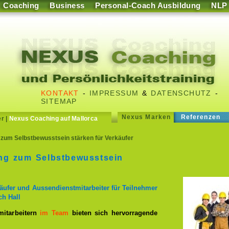
Coaching
Business
Personal-Coach Ausbildung
NLP
KONTAKT
-
IMPRESSUM
&
DATENSCHUTZ
-
SITEMAP
Nexus Marken
Referenzen
er
|
Nexus Coaching auf Mallorca
 zum Selbstbewusstsein stärken für Verkäufer
ing zum Selbstbewusstsein
rkäufer und Aussendienstmitarbeiter für Teilnehmer
h Hall
mitarbeitern
im Team
bieten sich hervorragende