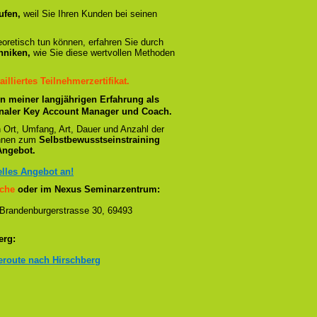
ufen,
weil Sie Ihren Kunden bei seinen
oretisch tun können, erfahren Sie durch
hniken,
wie Sie diese wertvollen Methoden
ailliertes Teilnehmerzertifikat.
n meiner langjährigen Erfahrung als
tionaler Key Account Manager und Coach.
h Ort, Umfang, Art, Dauer und Anzahl der
 Ihnen zum
Selbstbewusstseinstraining
Angebot.
elles Angebot an!
che
oder im Nexus Seminarzentrum:
 Brandenburgerstrasse 30, 69493
erg:
seroute nach Hirschberg