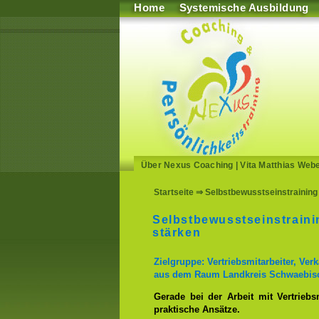
Home
Systemische Ausbildung
Über Nexus Coaching
|
Vita Matthias Web
Startseite
⇒ Selbstbewusstseinstraining
Selbstbewusstseinstrain
stärken
Zielgruppe: Vertriebsmitarbeiter, Ve
aus dem Raum Landkreis Schwaebisc
Gerade bei der Arbeit mit Vertriebs
praktische Ansätze.