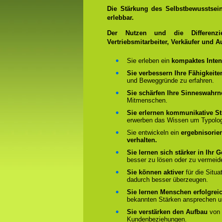
Die Stärkung des Selbstbewusstseins
erlebbar.
Der Nutzen und die Differenzie
Vertriebsmitarbeiter, Verkäufer und A
Sie erleben ein
kompaktes Inten
Sie verbessern Ihre Fähigkeite
und Beweggründe zu erfahren.
Sie schärfen Ihre Sinneswah
Mitmenschen.
Sie erlernen kommunikative St
erwerben das Wissen um Typolo
Sie entwickeln ein
ergebnisorie
verhalten.
Sie lernen sich stärker in Ihr
besser zu lösen oder zu vermeid
Sie können aktiver
für die Situ
dadurch besser überzeugen.
Sie lernen Menschen erfolgrei
bekannten Stärken ansprechen u
Sie verstärken den Aufbau
von i
Kundenbeziehungen.