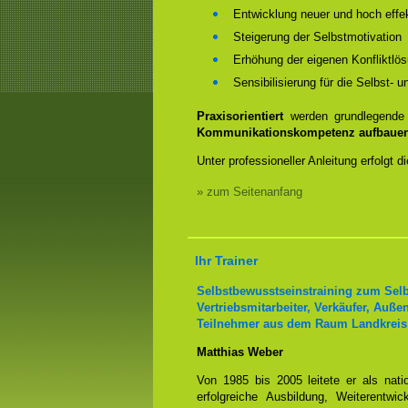
Entwicklung neuer und hoch effe
Steigerung der Selbstmotivation
Erhöhung der eigenen Konfliktl
Sensibilisierung für die Selbst
Praxisorientiert
werden grundlegende 
Kommunikationskompetenz aufbaue
Unter professioneller Anleitung erfolgt
» zum Seitenanfang
Ihr Trainer
Selbstbewusstseinstraining zum Selb
Vertriebsmitarbeiter, Verkäufer, Auße
Teilnehmer aus dem Raum Landkreis
Matthias Weber
Von 1985 bis 2005 leitete er als nati
erfolgreiche Ausbildung, Weiterentw