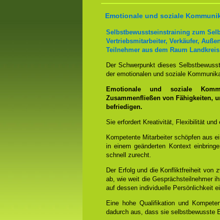
Emotionale und soziale Kommuni
Selbstbewusstseinstraining zum Selb
Vertriebsmitarbeiter, Verkäufer, Auße
Teilnehmer aus dem Raum Landkreis
Der Schwerpunkt dieses Selbstbewusstsei
der emotionalen und soziale Kommunik
Emotionale und soziale Kommu
Zusammenfließen von Fähigkeiten, 
befriedigen.
Sie erfordert Kreativität, Flexibilität un
Kompetente Mitarbeiter schöpfen aus e
in einem geänderten Kontext einbring
schnell zurecht.
Der Erfolg und die Konfliktfreiheit von
ab, wie weit die Gesprächsteilnehmer 
auf dessen individuelle Persönlichkeit 
Eine hohe Qualifikation und Kompetenz
dadurch aus, dass sie selbstbewusste E