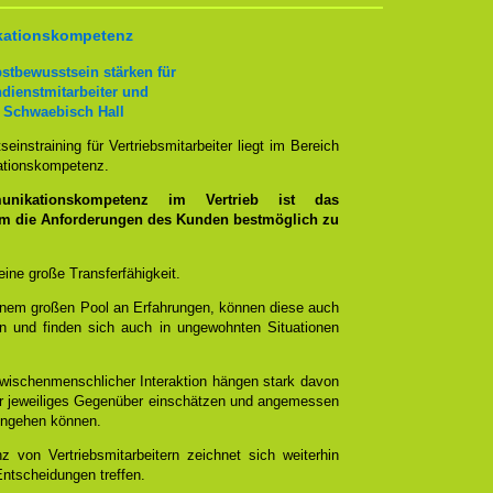
kationskompetenz
stbewusstsein stärken für
ndienstmitarbeiter und
 Schwaebisch Hall
nstraining für Vertriebsmitarbeiter liegt im Bereich
ationskompetenz.
nikationskompetenz im Vertrieb ist das
um die Anforderungen des Kunden bestmöglich zu
d eine große Transferfähigkeit.
inem großen Pool an Erfahrungen, können diese auch
en und finden sich auch in ungewohnten Situationen
 zwischenmenschlicher Interaktion hängen stark davon
ihr jeweiliges Gegenüber einschätzen und angemessen
eingehen können.
 von Vertriebsmitarbeitern zeichnet sich weiterhin
ntscheidungen treffen.