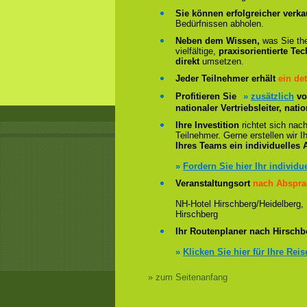
Sie können erfolgreicher verka
Bedürfnissen abholen.
Neben dem Wissen,
was Sie the
vielfältige,
praxisorientierte Tec
direkt
umsetzen.
Jeder Teilnehmer erhält
ein det
Profitieren Sie
»
zusätzlich
vo
nationaler Vertriebsleiter, na
Ihre Investition
richtet sich nac
Teilnehmer. Gerne erstellen wir
Ihres Teams ein individuelles 
»
Fordern Sie hier Ihr individu
Veranstaltungsort
nach Abspra
NH-Hotel Hirschberg/Heidelberg,
Hirschberg
Ihr Routenplaner nach Hirschb
»
Klicken Sie hier für Ihre Rei
» zum Seitenanfang